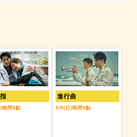
名指
進行曲
六)晚間9點
8/9(日)晚間9點