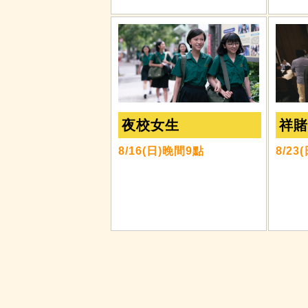
夜校女生
祥
8/16(日)晚間9點
8/23