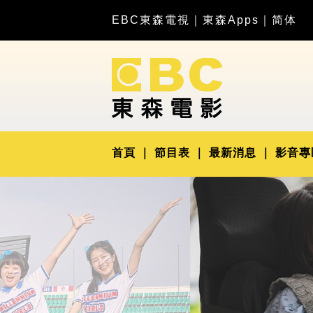
EBC東森電視
｜
東森Apps
｜
简体
首頁
節目表
最新消息
影音專