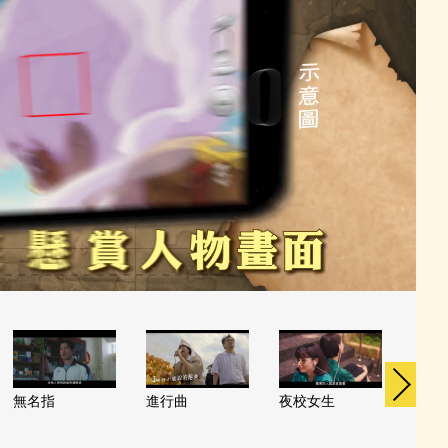
無名指
進行曲
夜校女生
八月