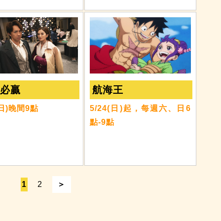
賭必贏
航海王
(日)晚間9點
5/24(日)起，每週六、日6
點-9點
1
2
＞