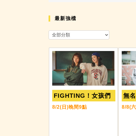
最新強檔
FIGHTING！女孩們
無
8/2(日)晚間9點
8/8(